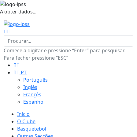
A obter dados...
Comece a digitar e pressione “Enter” para pesquisar.
Para fecher pressione “ESC”
PT
Português
Inglês
Françês
Espanhol
Início
O Clube
Basquetebol
Outras Secções