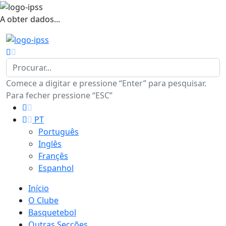
A obter dados...
Comece a digitar e pressione “Enter” para pesquisar.
Para fecher pressione “ESC”
PT
Português
Inglês
Françês
Espanhol
Início
O Clube
Basquetebol
Outras Secções