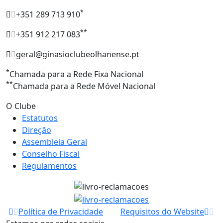
*
+351 289 713 910
**
+351 912 217 083
geral@ginasioclubeolhanense.pt
*
Chamada para a Rede Fixa Nacional
**
Chamada para a Rede Móvel Nacional
O Clube
Estatutos
Direção
Assembleia Geral
Conselho Fiscal
Regulamentos
Política de Privacidade
Requisitos do Website