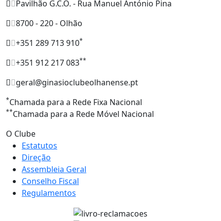
Pavilhão G.C.O. - Rua Manuel António Pina
8700 - 220 - Olhão
*
+351 289 713 910
**
+351 912 217 083
geral@ginasioclubeolhanense.pt
*
Chamada para a Rede Fixa Nacional
**
Chamada para a Rede Móvel Nacional
O Clube
Estatutos
Direção
Assembleia Geral
Conselho Fiscal
Regulamentos