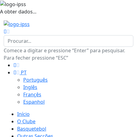
A obter dados...
Comece a digitar e pressione “Enter” para pesquisar.
Para fecher pressione “ESC”
PT
Português
Inglês
Françês
Espanhol
Início
O Clube
Basquetebol
Outras Secções