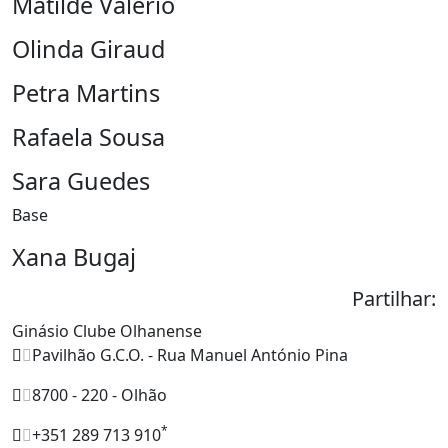
Matilde Valério
Olinda Giraud
Petra Martins
Rafaela Sousa
Sara Guedes
Base
Xana Bugaj
Partilhar:
Ginásio Clube Olhanense
Pavilhão G.C.O. - Rua Manuel António Pina
8700 - 220 - Olhão
*
+351 289 713 910