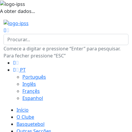
A obter dados...
Comece a digitar e pressione “Enter” para pesquisar.
Para fecher pressione “ESC”
PT
Português
Inglês
Françês
Espanhol
Início
O Clube
Basquetebol
Outras Secções