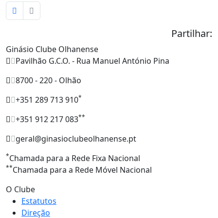
Partilhar:
Ginásio Clube Olhanense
Pavilhão G.C.O. - Rua Manuel António Pina
8700 - 220 - Olhão
*
+351 289 713 910
**
+351 912 217 083
geral@ginasioclubeolhanense.pt
*
Chamada para a Rede Fixa Nacional
**
Chamada para a Rede Móvel Nacional
O Clube
Estatutos
Direção