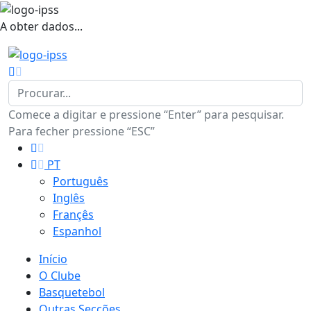
A obter dados...
Comece a digitar e pressione “Enter” para pesquisar.
Para fecher pressione “ESC”
PT
Português
Inglês
Françês
Espanhol
Início
O Clube
Basquetebol
Outras Secções